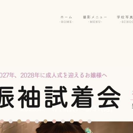
ホーム
撮影メニュー
学校写
-HOME-
-MENU-
-SCHO
成人振袖
七五三
撮影メニュー
-MENU-
お宮参り
男性成人
ご予約/アクセス
-CONTACT/ACCESS-
ベビー＆キッズ
ギャラリー
-GALLERY-
卒園卒業 / 入園入学
学校写真閲覧
-SCHOOL-
証明写真
ウェディング
ホーム
-HOME-
出張撮影