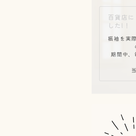
百貨店に
した!！
振袖を実
期間中、