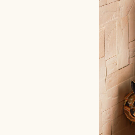
卒園卒業 / 入園入学
証明写真
-RECRUIT-
ウェディング
出張撮影
学校写真閲覧
-SCHOOL-
ギャラリー
-GALLERY-
ご予約/アクセス
-CONTACT/ACCESS-