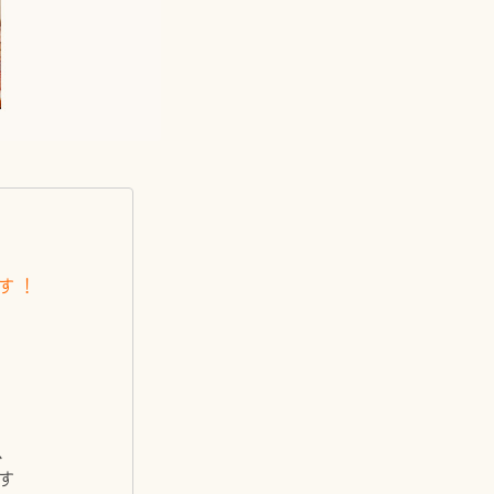
す！
、
す