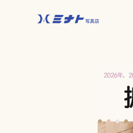
ホーム
-HOME-
撮影メニュー
-MENU-
成人振袖
七五三
お宮参り
男性成人
ベビー＆キッズ