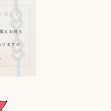
入荷しま
展とお持ち
！
おりますの
。